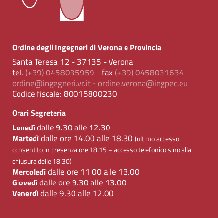
Ordine degli Ingegneri di Verona e Provincia
Santa Teresa 12 - 37135 - Verona
tel.
(+39) 0458035959
- fax
(+39) 0458031634
ordine@ingegneri.vr.it
-
ordine.verona@ingpec.eu
Codice fiscale:
80015800230
Orari Segreteria
dalle 9.30 alle 12.30
Lunedì
dalle ore 14.00 alle 18.30
Martedì
(ultimo accesso
consentito in presenza ore 18.15 – accesso telefonico sino alla
chiusura delle 18.30)
dalle ore 11.00 alle 13.00
Mercoledì
dalle ore 9.30 alle 13.00
Giovedì
dalle 9.30 alle 12.00
Venerdì