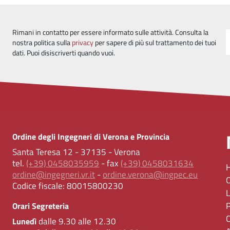
Rimani in contatto per essere informato sulle attività. Consulta la
nostra politica sulla
privacy
per sapere di più sul trattamento dei tuoi
dati. Puoi disiscriverti quando vuoi.
Ordine degli Ingegneri di Verona e Provincia
Santa Teresa 12 - 37135 - Verona
tel.
(+39) 0458035959
- fax
(+39) 0458031634
ordine@ingegneri.vr.it
-
ordine.verona@ingpec.eu
Codice fiscale:
80015800230
Orari Segreteria
dalle 9.30 alle 12.30
Lunedì