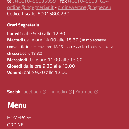
tel.
(+39) 0458035959
- fax
(+39) 0458031634
ordine@ingegneri.vr.it
-
ordine.verona@ingpec.eu
Codice fiscale:
80015800230
Orari Segreteria
dalle 9.30 alle 12.30
Lunedì
dalle ore 14.00 alle 18.30
Martedì
(ultimo accesso
consentito in presenza ore 18.15 – accesso telefonico sino alla
chiusura delle 18.30)
dalle ore 11.00 alle 13.00
Mercoledì
dalle ore 9.30 alle 13.00
Giovedì
dalle 9.30 alle 12.00
Venerdì
Facebook
Linkedin
YouTube
Social:
|
|
Menu
HOMEPAGE
ORDINE