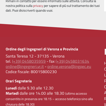
Rimani in contatto per essere informato sulle attività. Consulta la
nostra politica sulla
privacy
per sapere di più sul trattamento dei tuoi
dati. Puoi disiscriverti quando vuoi.
Ordine degli Ingegneri di Verona e Provincia
Santa Teresa 12 - 37135 - Verona
tel.
(+39) 0458035959
- fax
(+39) 0458031634
ordine@ingegneri.vr.it
-
ordine.verona@ingpec.eu
Codice fiscale:
80015800230
Orari Segreteria
dalle 9.30 alle 12.30
Lunedì
dalle ore 14.00 alle 18.30
Martedì
(ultimo accesso
consentito in presenza ore 18.15 – accesso telefonico sino alla
chiusura delle 18.30)