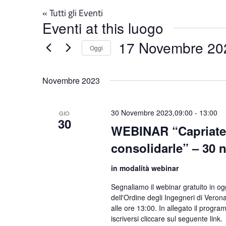
« Tutti gli Eventi
Eventi at this luogo
17 Novembre 20
Oggi
Seleziona
la
Novembre 2023
data.
30 Novembre 2023,09:00
-
13:00
GIO
30
WEBINAR “Capriate l
consolidarle” – 30
in modalità webinar
Segnaliamo il webinar gratuito in ogge
dell'Ordine degli Ingegneri di Veron
alle ore 13:00. In allegato il progra
iscriversi cliccare sul seguente link.