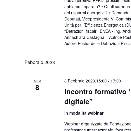
nuova direttiva EPBD: prossimi obi
abbiamo imparato? • Quali saranno 
dei risparmi energetici? • Domande 
Deputati, Vicepresidente VI Commissi
Unità per l´Efficienza Energetica (
“Detrazioni fiscali”, ENEA • Ing. A
Annachiara Castagna – Autrice Poster
Autore Poster delle Detrazioni Fisc
Febbraio 2023
8 Febbraio 2023,15:00
-
17:00
MER
8
Incontro formativo 
digitale”
in modalità webinar
Webinar organizzato da Fondazione 
professione internazionale, focaliz