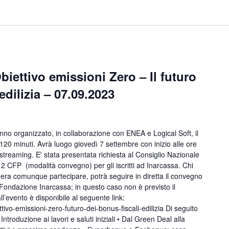
iettivo emissioni Zero – Il futuro
edilizia – 07.09.2023
o organizzato, in collaborazione con ENEA e Logical Soft, il
120 minuti. Avrà luogo giovedì 7 settembre con inizio alle ore
treaming. E' stata presentata richiesta al Consiglio Nazionale
. 2 CFP (modalità convegno) per gli iscritti ad Inarcassa. Chi
dera comunque partecipare, potrà seguire in diretta il convegno
 Fondazione Inarcassa; in questo caso non è previsto il
ll’evento è disponibile al seguente link:
ttivo-emissioni-zero-futuro-dei-bonus-fiscali-edilizia Di seguito
roduzione ai lavori e saluti iniziali • Dal Green Deal alla