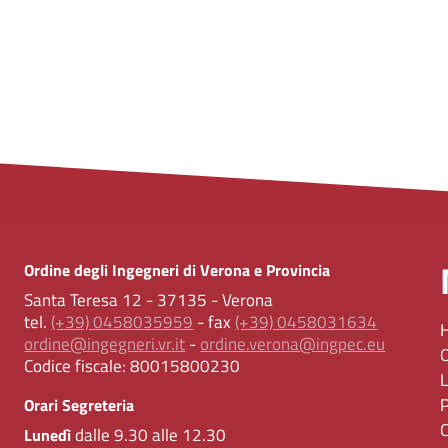
Ordine degli Ingegneri di Verona e Provincia
Santa Teresa 12 - 37135 - Verona
tel.
(+39) 0458035959
- fax
(+39) 0458031634
ordine@ingegneri.vr.it
-
ordine.verona@ingpec.eu
Codice fiscale:
80015800230
Orari Segreteria
dalle 9.30 alle 12.30
Lunedì