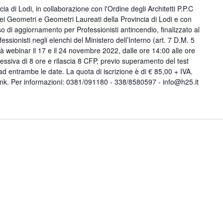
ia di Lodi, in collaborazione con l'Ordine degli Architetti P.P.C
 dei Geometri e Geometri Laureati della Provincia di Lodi e con
 di aggiornamento per Professionisti antincendio, finalizzato al
essionisti negli elenchi del Ministero dell’Interno (art. 7 D.M. 5
tà webinar il 17 e il 24 novembre 2022, dalle ore 14:00 alle ore
ssiva di 8 ore e rilascia 8 CFP, previo superamento del test
ad entrambe le date. La quota di iscrizione è di € 85,00 + IVA.
 link. Per informazioni: 0381/091180 - 338/8580597 - info@h25.it