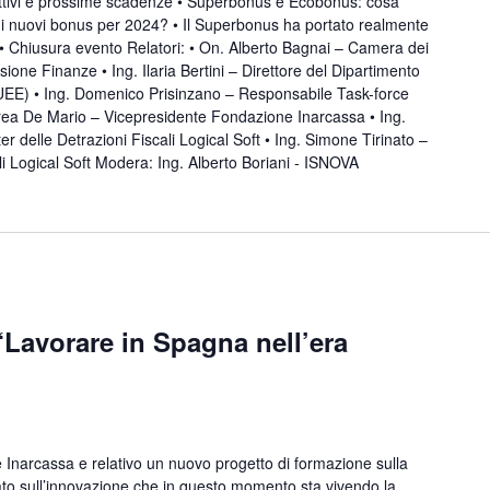
ettivi e prossime scadenze • Superbonus e Ecobonus: cosa
i nuovi bonus per 2024? • Il Superbonus ha portato realmente
• Chiusura evento Relatori: • On. Alberto Bagnai – Camera dei
one Finanze • Ing. Ilaria Bertini – Direttore del Dipartimento
DUEE) • Ing. Domenico Prisinzano – Responsabile Task-force
ndrea De Mario – Vicepresidente Fondazione Inarcassa • Ing.
 delle Detrazioni Fiscali Logical Soft • Ing. Simone Tirinato –
ali Logical Soft Modera: Ing. Alberto Boriani - ISNOVA
“Lavorare in Spagna nell’era
Inarcassa e relativo un nuovo progetto di formazione sulla
zato sull’innovazione che in questo momento sta vivendo la