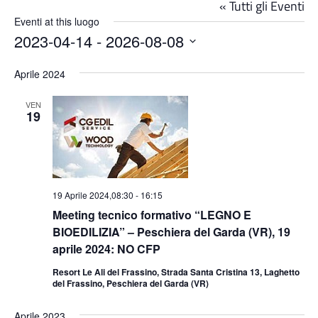
« Tutti gli Eventi
Eventi at this luogo
2023-04-14
 - 
2026-08-08
Seleziona
la
Aprile 2024
data.
VEN
19
19 Aprile 2024,08:30
-
16:15
Meeting tecnico formativo “LEGNO E
BIOEDILIZIA” – Peschiera del Garda (VR), 19
aprile 2024: NO CFP
Resort Le Ali del Frassino, Strada Santa Cristina 13, Laghetto
del Frassino, Peschiera del Garda (VR)
Aprile 2023