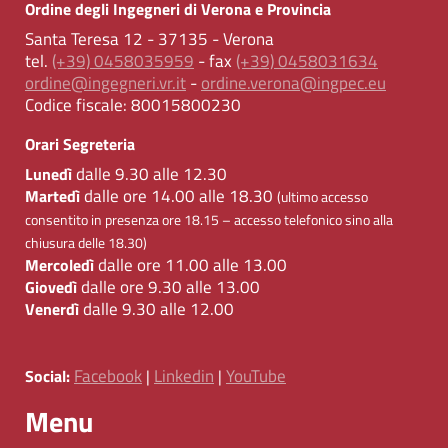
Ordine degli Ingegneri di Verona e Provincia
Santa Teresa 12 - 37135 - Verona
tel.
(+39) 0458035959
- fax
(+39) 0458031634
ordine@ingegneri.vr.it
-
ordine.verona@ingpec.eu
Codice fiscale:
80015800230
Orari Segreteria
dalle 9.30 alle 12.30
Lunedì
dalle ore 14.00 alle 18.30
Martedì
(ultimo accesso
consentito in presenza ore 18.15 – accesso telefonico sino alla
chiusura delle 18.30)
dalle ore 11.00 alle 13.00
Mercoledì
dalle ore 9.30 alle 13.00
Giovedì
dalle 9.30 alle 12.00
Venerdì
Facebook
Linkedin
YouTube
Social:
|
|
Menu