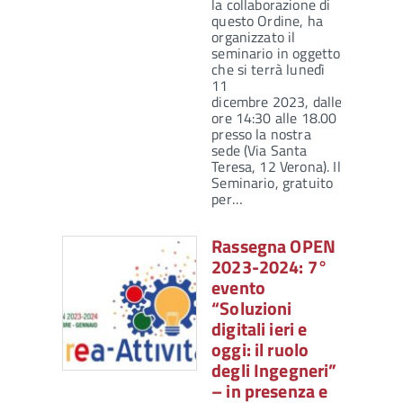
la collaborazione di
questo Ordine, ha
organizzato il
seminario in oggetto
che si terrà lunedì
11
dicembre 2023, dalle
ore 14:30 alle 18.00
presso la nostra
sede (Via Santa
Teresa, 12 Verona). Il
Seminario, gratuito
per…
Rassegna OPEN
2023-2024: 7°
evento
“Soluzioni
digitali ieri e
oggi: il ruolo
degli Ingegneri”
– in presenza e