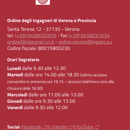
Ordine degli Ingegneri di Verona e Provincia
Santa Teresa 12 - 37135 - Verona
tel.
(+39) 0458035959
- fax
(+39) 0458031634
ordine@ingegneri.vr.it
-
ordine.verona@ingpec.eu
Codice fiscale:
80015800230
Orari Segreteria
dalle 9.30 alle 12.30
Lunedì
dalle ore 14.00 alle 18.30
Martedì
(ultimo accesso
consentito in presenza ore 18.15 – accesso telefonico sino alla
chiusura delle 18.30)
dalle ore 11.00 alle 13.00
Mercoledì
dalle ore 9.30 alle 13.00
Giovedì
dalle 9.30 alle 12.00
Venerdì
Facebook
Linkedin
YouTube
Social:
|
|