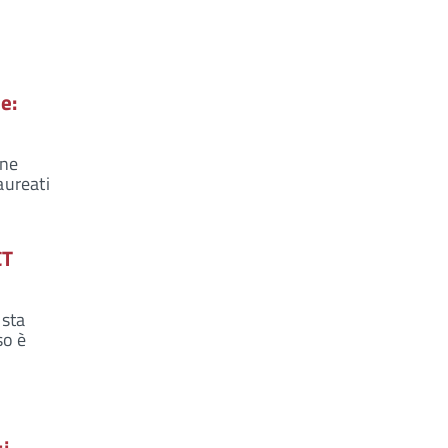
e:
ine
aureati
CT
 sta
so è