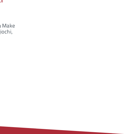
i
ta Make
iochi,