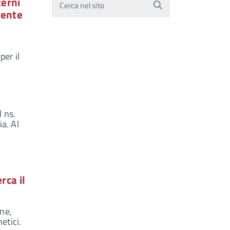
terni
Cerca nel sito
dente
per il
l ns.
ia. Al
rca il
ine,
etici.