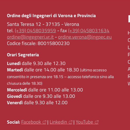
Ordine degli Ingegneri di Verona e Provincia
Santa Teresa 12 - 37135 - Verona
tel.
(+39) 0458035959
- fax
(+39) 0458031634
ordine@ingegneri.vr.it
-
ordine.verona@ingpec.eu
Codice fiscale:
80015800230
Orari Segreteria
dalle 9.30 alle 12.30
Lunedì
dalle ore 14.00 alle 18.30
Martedì
(ultimo accesso
consentito in presenza ore 18.15 – accesso telefonico sino alla
chiusura delle 18.30)
dalle ore 11.00 alle 13.00
Mercoledì
dalle ore 9.30 alle 13.00
Giovedì
dalle 9.30 alle 12.00
Venerdì
Facebook
Linkedin
YouTube
Social:
|
|