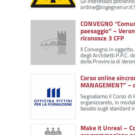
Gli interessati potranno 
ordine@ingegneri.vr.it 
CONVEGNO “Comune d
paesaggio” – Verona
riconosce 3 CFP
Il Convegno in oggetto,
degli Architetti P.P.C. 
della Provincia di Veron
Corso online sincr
MANAGEMENT” – dal
Segnaliamo il Corso di 
organizzando, in modali
basato sugli standard 
Make it Unreal – Co