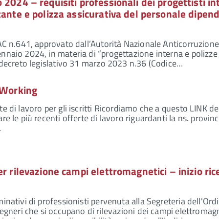
2024 – requisiti professionali dei progettisti in
tante e polizza assicurativa del personale dipen
NAC n.641, approvato dall’Autorità Nazionale Anticorruzione
nnaio 2024, in materia di “progettazione interna e polizze 
l decreto legislativo 31 marzo 2023 n.36 (Codice…
– Working
e di lavoro per gli iscritti Ricordiamo che a questo LINK de
re le più recenti offerte di lavoro riguardanti la ns. provinc
…
r rilevazione campi elettromagnetici – inizio rice
inativi di professionisti pervenuta alla Segreteria dell'Ord
gegneri che si occupano di rilevazioni dei campi elettromagn