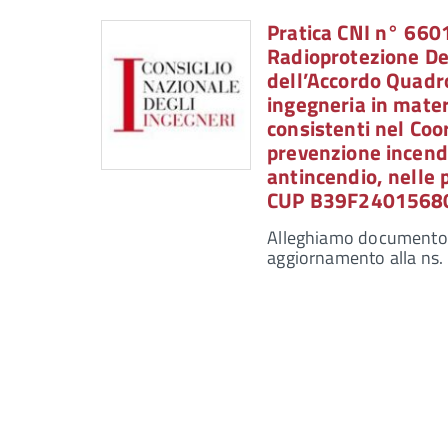
Pratica CNI n° 660
Radioprotezione De
dell’Accordo Quadro 
ingegneria in mater
consistenti nel Co
prevenzione incendi
antincendio, nelle 
CUP B39F24015680
Alleghiamo documento ch
aggiornamento alla ns. 