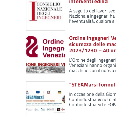
interventi edilizi
A seguito dei lavori svol
Nazionale Ingegneri ha i
l’eventualità, qualora s
Ordine Ingegneri Ve
sicurezza delle ma
2023/1230 – 40 ore
L’Ordine degli Ingegner
Veneziani hanno organiz
macchine con il nuovo
“STEAMarsi formule 
In occasione della Gior
Confindustria Veneto S
Confindustria Srl e FO