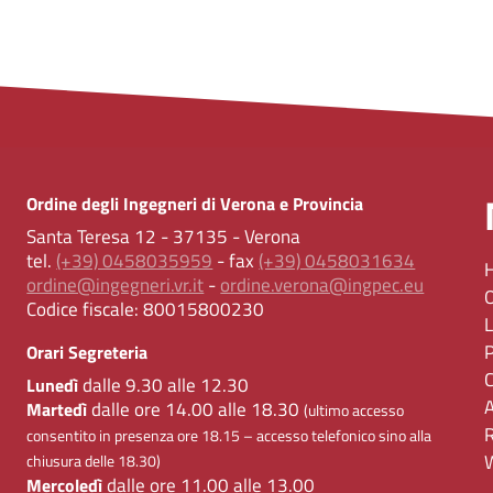
Ordine degli Ingegneri di Verona e Provincia
Santa Teresa 12 - 37135 - Verona
tel.
(+39) 0458035959
- fax
(+39) 0458031634
ordine@ingegneri.vr.it
-
ordine.verona@ingpec.eu
Codice fiscale:
80015800230
Orari Segreteria
dalle 9.30 alle 12.30
Lunedì
dalle ore 14.00 alle 18.30
Martedì
(ultimo accesso
consentito in presenza ore 18.15 – accesso telefonico sino alla
chiusura delle 18.30)
dalle ore 11.00 alle 13.00
Mercoledì