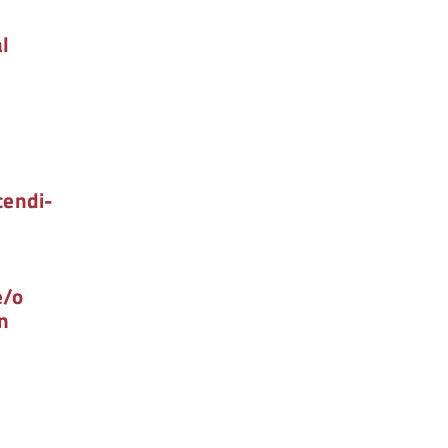
l
cendi-
e/o
in