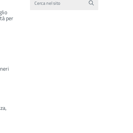
Cerca nel sito
glio
ità per
neri
za,