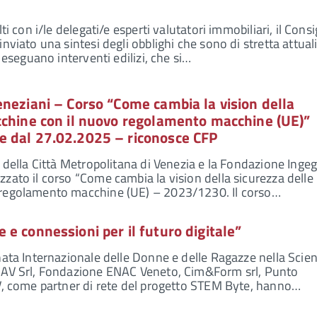
ti con i/le delegati/e esperti valutatori immobiliari, il Consi
nviato una sintesi degli obblighi che sono di stretta attual
i eseguano interventi edilizi, che si…
neziani – Corso “Come cambia la vision della
cchine con il nuovo regolamento macchine (UE)”
 dal 27.02.2025 – riconosce CFP
i della Città Metropolitana di Venezia e la Fondazione Ingeg
zato il corso “Come cambia la vision della sicurezza delle
 regolamento macchine (UE) – 2023/1230. Il corso…
e connessioni per il futuro digitale”
nata Internazionale delle Donne e delle Ragazze nella Scien
IAV Srl, Fondazione ENAC Veneto, Cim&Form srl, Punto
IV, come partner di rete del progetto STEM Byte, hanno…