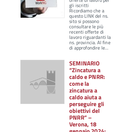
offerte di lavoro per
gli iscritti
Ricordiamo che a
questo LINK del ns.
sito si possono
consultare le più
recenti offerte di
lavoro riguardanti la
ns. provincia. Al fine
di approfondire le…
SEMINARIO
“Zincatura a
caldo e PNRR:
come la
zincatura a
caldo aiuta a
perseguire gli
obiettivi del
PNRR” –
Verona, 18
gennaio 2024: