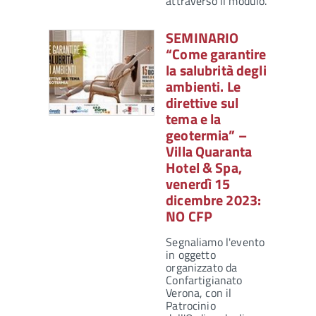
attraverso il modulo…
SEMINARIO
“Come garantire
la salubrità degli
ambienti. Le
direttive sul
tema e la
geotermia” –
Villa Quaranta
Hotel & Spa,
venerdì 15
dicembre 2023:
NO CFP
Segnaliamo l'evento
in oggetto
organizzato da
Confartigianato
Verona, con il
Patrocinio