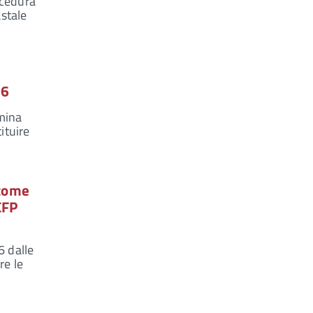
ocedura
astale
26
mina
ituire
 come
CFP
 dalle
re le