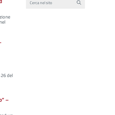
d
Cerca nel sito
azione
nel
.
9
426 del
b” –