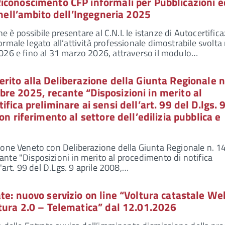
iconoscimento CFP informali per Pubblicazioni e
e nell’ambito dell’Ingegneria 2025
he è possibile presentare al C.N.I. le istanze di Autocertific
rmale legato all’attività professionale dimostrabile svolta 
026 e fino al 31 marzo 2026, attraverso il modulo…
rito alla Deliberazione della Giunta Regionale n
re 2025, recante “Disposizioni in merito al
fica preliminare ai sensi dell’art. 99 del D.lgs. 
on riferimento al settore dell’edilizia pubblica e
ione Veneto con Deliberazione della Giunta Regionale n. 1
te "Disposizioni in merito al procedimento di notifica
l'art. 99 del D.Lgs. 9 aprile 2008,…
te: nuovo servizio on line “Voltura catastale We
tura 2.0 – Telematica” dal 12.01.2026