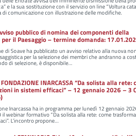
a delle Entrate avvisa dell’imminente dismissione della pr
a” e la sua sostituzione con il servizio on line “Voltura cat
ta di comunicazione con illustrazione delle modifiche.
vviso pubblico di nomina dei componenti della
 per il Paesaggio – termine domanda: 17.01.20
e di Soave ha pubblicato un avviso relativo alla nuova no
aggistica per la selezione dei membri che andranno a cost
ndo di selezione, è disponibile…
 FONDAZIONE INARCASSA “Da solista alla rete:
zioni in sistemi efficaci” – 12 gennaio 2026 – 3 
)
one Inarcassa ha in programma per lunedì 12 gennaio 2026
 il webinar formativo “Da solista alla rete: come trasforma
icaci”. L’incontro propone…