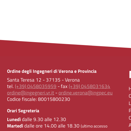
Ordine degli Ingegneri di Verona e Provincia
Santa Teresa 12 - 37135 - Verona
tel.
(+39) 0458035959
- fax
(+39) 0458031634
ordine@ingegneri.vr.it
-
ordine.verona@ingpec.eu
Codice fiscale:
80015800230
Orari Segreteria
dalle 9.30 alle 12.30
Lunedì
dalle ore 14.00 alle 18.30
Martedì
(ultimo accesso