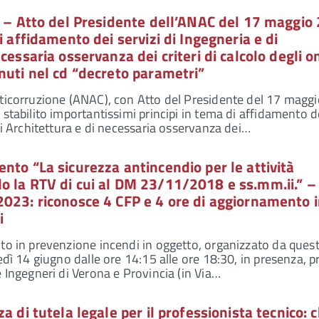
3 – Atto del Presidente dell’ANAC del 17 maggio
i affidamento dei servizi di Ingegneria e di
cessaria osservanza dei criteri di calcolo degli o
nuti nel cd “decreto parametri”
nticorruzione (ANAC), con Atto del Presidente del 17 magg
stabilito importantissimi principi in tema di affidamento d
di Architettura e di necessaria osservanza dei…
nto “La sicurezza antincendio per le attività
o la RTV di cui al DM 23/11/2018 e ss.mm.ii.” –
2023: riconosce 4 CFP e 4 ore di aggiornamento 
i
to in prevenzione incendi in oggetto, organizzato da ques
edì 14 giugno dalle ore 14:15 alle ore 18:30, in presenza, p
e Ingegneri di Verona e Provincia (in Via…
a di tutela legale per il professionista tecnico: 