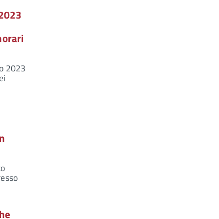
 2023
norari
io 2023
ei
in
to
resso
che