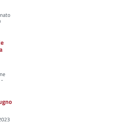
onato
n
de
a
ine
 -
iugno
 2023