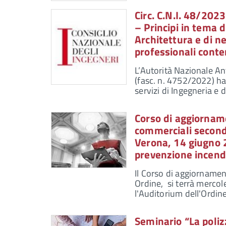
Circ. C.N.I. 48/202
– Principi in tema d
Architettura e di ne
professionali conte
L’Autorità Nazionale A
(fasc. n. 4752/2022) ha 
servizi di Ingegneria e 
Corso di aggiorname
commerciali second
Verona, 14 giugno 
prevenzione incend
Il Corso di aggiornamen
Ordine, si terrà mercol
l'Auditorium dell'Ordin
Seminario “La polizz