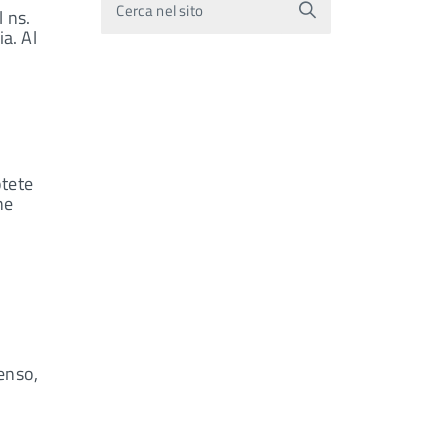
Cerca nel sito
l ns.
ia. Al
otete
ne
penso,
0