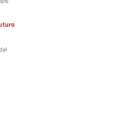
ioni
futuro
del