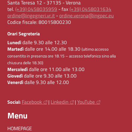
Santa Teresa 12 - 37135 - Verona
tel.
(+39) 0458035959
- fax
(+39) 0458031634
ordine@ingegneri.vr.it
-
ordine.verona@ingpec.eu
Codice fiscale:
80015800230
Orari Segreteria
dalle 9.30 alle 12.30
Lunedì
dalle ore 14.00 alle 18.30
Martedì
(ultimo accesso
consentito in presenza ore 18.15 – accesso telefonico sino alla
chiusura delle 18.30)
dalle ore 11.00 alle 13.00
Mercoledì
dalle ore 9.30 alle 13.00
Giovedì
dalle 9.30 alle 12.00
Venerdì
Facebook
Linkedin
YouTube
Social:
|
|
Menu
HOMEPAGE