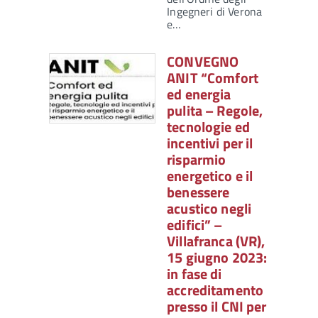
Ingegneri di Verona
e…
CONVEGNO
ANIT “Comfort
ed energia
pulita – Regole,
tecnologie ed
incentivi per il
risparmio
energetico e il
benessere
acustico negli
edifici” –
Villafranca (VR),
15 giugno 2023:
in fase di
accreditamento
presso il CNI per