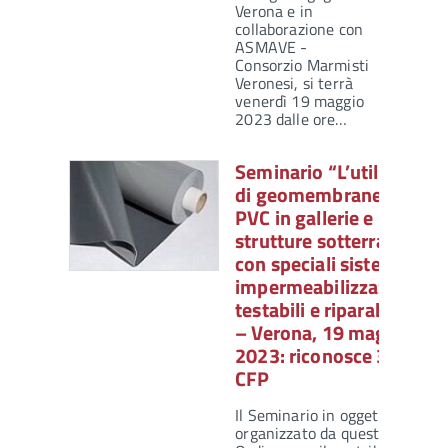
Verona e in
collaborazione con
ASMAVE -
Consorzio Marmisti
Veronesi, si terrà
venerdì 19 maggio
2023 dalle ore…
Seminario “L’utilizzo
di geomembrane in
PVC in gallerie e
strutture sotterranee
con speciali sistemi di
impermeabilizzazione
testabili e riparabili”
– Verona, 19 maggio
2023: riconosce 3
CFP
Il Seminario in oggetto,
organizzato da questo