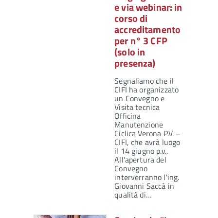
e via webinar: in
corso di
accreditamento
per n° 3 CFP
(solo in
presenza)
Segnaliamo che il
CIFI ha organizzato
un Convegno e
Visita tecnica
Officina
Manutenzione
Ciclica Verona P.V. –
CIFI, che avrà luogo
il 14 giugno p.v..
All'apertura del
Convegno
interverranno l'ing.
Giovanni Saccà in
qualità di…