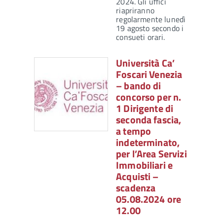
2024. Gli uffici
riapriranno
regolarmente lunedì
19 agosto secondo i
consueti orari.
Università Ca’
Foscari Venezia
– bando di
concorso per n.
1 Dirigente di
seconda fascia,
a tempo
indeterminato,
per l’Area Servizi
Immobiliari e
Acquisti –
scadenza
05.08.2024 ore
12.00