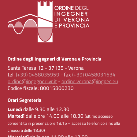
Ordine degli Ingegneri di Verona e Provincia
Santa Teresa 12 - 37135 - Verona
tel.
(+39) 0458035959
- fax
(+39) 0458031634
ordine@ingegneri.vr.it
-
ordine.verona@ingpec.eu
Codice fiscale:
80015800230
Orari Segreteria
dalle 9.30 alle 12.30
Lunedì
dalle ore 14.00 alle 18.30
Martedì
(ultimo accesso
consentito in presenza ore 18.15 – accesso telefonico sino alla
chiusura delle 18.30)
dalle ore 11.00 alle 13.00
Mercoledì