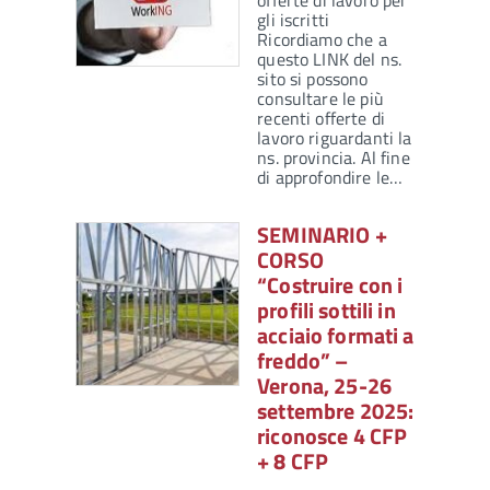
offerte di lavoro per
gli iscritti
Ricordiamo che a
questo LINK del ns.
sito si possono
consultare le più
recenti offerte di
lavoro riguardanti la
ns. provincia. Al fine
di approfondire le…
SEMINARIO +
CORSO
“Costruire con i
profili sottili in
acciaio formati a
freddo” –
Verona, 25-26
settembre 2025:
riconosce 4 CFP
+ 8 CFP