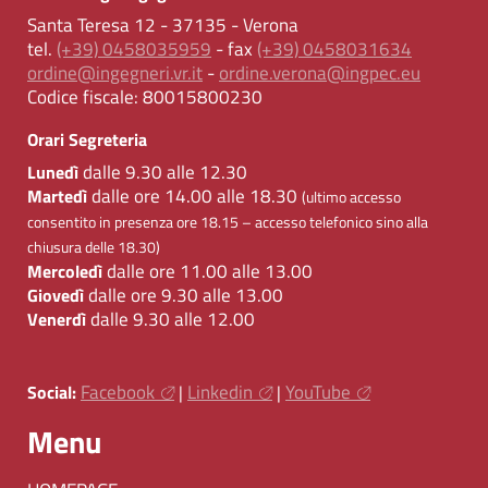
Santa Teresa 12 - 37135 - Verona
tel.
(+39) 0458035959
- fax
(+39) 0458031634
ordine@ingegneri.vr.it
-
ordine.verona@ingpec.eu
Codice fiscale:
80015800230
Orari Segreteria
dalle 9.30 alle 12.30
Lunedì
dalle ore 14.00 alle 18.30
Martedì
(ultimo accesso
consentito in presenza ore 18.15 – accesso telefonico sino alla
chiusura delle 18.30)
dalle ore 11.00 alle 13.00
Mercoledì
dalle ore 9.30 alle 13.00
Giovedì
dalle 9.30 alle 12.00
Venerdì
Facebook
Linkedin
YouTube
Social:
|
|
Menu