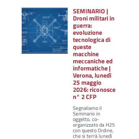
SEMINARIO |
Droni militari in
guerra:
evoluzione
tecnologica di
queste
macchine
meccaniche ed
informatiche |
Verona, lunedì
25 maggio
2026: riconosce
n° 2 CFP
Segnaliamo il
Seminario in
oggetto, co-
organizzato da H25
con questo Ordine,
che si terrà lunedì