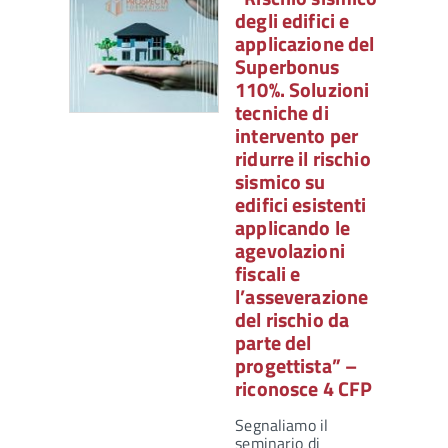
degli edifici e
applicazione del
Superbonus
110%. Soluzioni
tecniche di
intervento per
ridurre il rischio
sismico su
edifici esistenti
applicando le
agevolazioni
fiscali e
l’asseverazione
del rischio da
parte del
progettista” –
riconosce 4 CFP
Segnaliamo il
seminario di