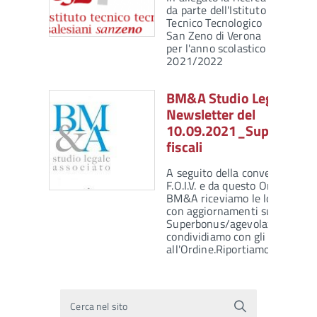
da parte dell'Istituto
Tecnico Tecnologico
San Zeno di Verona
per l'anno scolastico
2021/2022
BM&A Studio Legale – u
Newsletter del
10.09.2021_Superbonus
fiscali
A seguito della convenzione st
F.O.I.V. e da questo Ordine con
BM&A riceviamo le loro period
con aggiornamenti sul tema
Superbonus/agevolazioni fisca
condividiamo con gli iscritti
all'Ordine.Riportiamo qui di…
Cerca nel sito