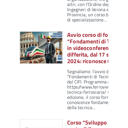
altri, con l'Ordine degli
Ingegneri di Verona e
Provincia, un corso base
di specializzazione…
Avvio corso di formazion
“Fondamenti di Tecnica 
in videoconferenza in dir
differita, dal 17 settemb
2024: riconosce CFP
Segnaliamo l’avvio del corso d
“Fondamenti di Tecnica Ferrovi
dal CIFI. Programma e informaz
https://www.ferrovie.academy
tecnica-ferroviaria/ Giunto al
edizione, il corso fornisce ai pa
conoscenze fondamentali della
della tecnica…
Corso “Sviluppo