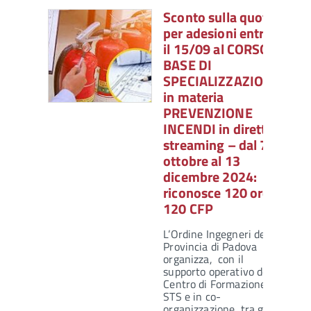
Sconto sulla quota
per adesioni entro
il 15/09 al CORSO
BASE DI
SPECIALIZZAZIONE
in materia
PREVENZIONE
INCENDI in diretta
streaming – dal 7
ottobre al 13
dicembre 2024:
riconosce 120 ore e
120 CFP
L’Ordine Ingegneri della
Provincia di Padova
organizza, con il
supporto operativo del
Centro di Formazione
STS e in co-
organizzazione, tra gli