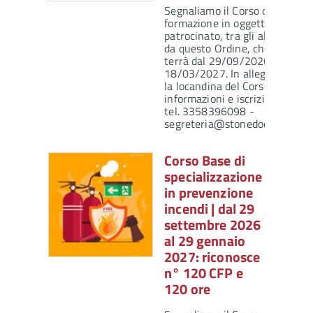
Segnaliamo il Corso di
formazione in oggetto
patrocinato, tra gli altri,
da questo Ordine, che si
terrà dal 29/09/2026 al
18/03/2027. In allegato
la locandina del Corso. Per
informazioni e iscrizioni:
tel. 3358396098 -
segreteria@stonedoctor.it
Corso Base di
specializzazione
in prevenzione
incendi | dal 29
settembre 2026
al 29 gennaio
2027: riconosce
n° 120 CFP e
120 ore