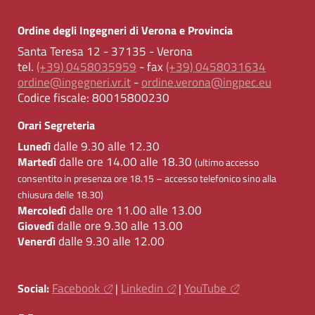
Ordine degli Ingegneri di Verona e Provincia
Santa Teresa 12 - 37135 - Verona
tel.
(+39) 0458035959
- fax
(+39) 0458031634
ordine@ingegneri.vr.it
-
ordine.verona@ingpec.eu
Codice fiscale:
80015800230
Orari Segreteria
dalle 9.30 alle 12.30
Lunedì
dalle ore 14.00 alle 18.30
Martedì
(ultimo accesso
consentito in presenza ore 18.15 – accesso telefonico sino alla
chiusura delle 18.30)
dalle ore 11.00 alle 13.00
Mercoledì
dalle ore 9.30 alle 13.00
Giovedì
dalle 9.30 alle 12.00
Venerdì
Facebook
Linkedin
YouTube
Social:
|
|