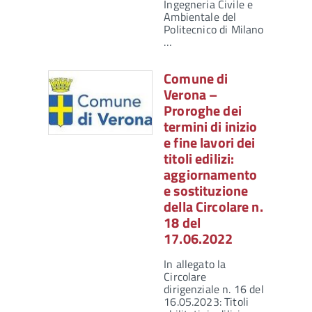
Ingegneria Civile e
Ambientale del
Politecnico di Milano,
…
Comune di
Verona –
Proroghe dei
termini di inizio
e fine lavori dei
titoli edilizi:
aggiornamento
e sostituzione
della Circolare n.
18 del
17.06.2022
In allegato la
Circolare
dirigenziale n. 16 del
16.05.2023: Titoli