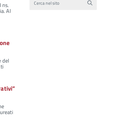
Cerca nel sito
l ns.
ia. Al
ione
e del
ti
ativi”
ne
aureati