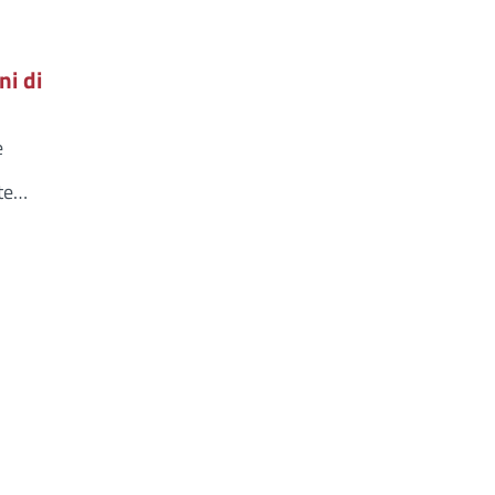
i di
e
ate…