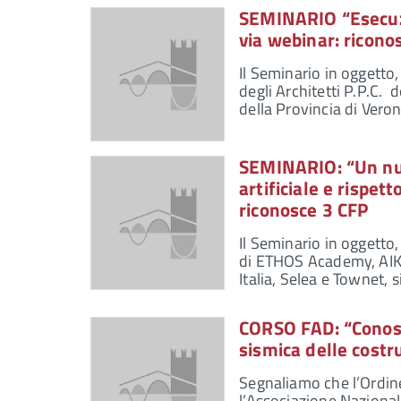
SEMINARIO “Esecuzi
via webinar: ricono
Il Seminario in oggetto
degli Architetti P.P.C. 
della Provincia di Verona
SEMINARIO: “Un nuo
artificiale e rispe
riconosce 3 CFP
Il Seminario in oggetto
di ETHOS Academy, AIK
Italia, Selea e Townet, 
CORSO FAD: “Conosc
sismica delle costr
Segnaliamo che l’Ordine 
l’Associazione Nazional