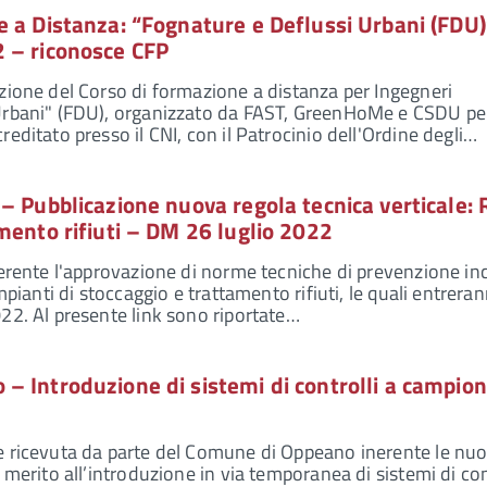
 a Distanza: “Fognature e Deflussi Urbani (FDU)
 – riconosce CFP
zione del Corso di formazione a distanza per Ingegneri
Urbani" (FDU), organizzato da FAST, GreenHoMe e CSDU pe
editato presso il CNI, con il Patrocinio dell'Ordine degli…
– Pubblicazione nuova regola tecnica verticale:
mento rifiuti – DM 26 luglio 2022
nerente l'approvazione di norme tecniche di prevenzione in
impianti di stoccaggio e trattamento rifiuti, le quali entrera
22. Al presente link sono riportate…
 Introduzione di sistemi di controlli a campion
e ricevuta da parte del Comune di Oppeano inerente le nu
 merito all’introduzione in via temporanea di sistemi di con