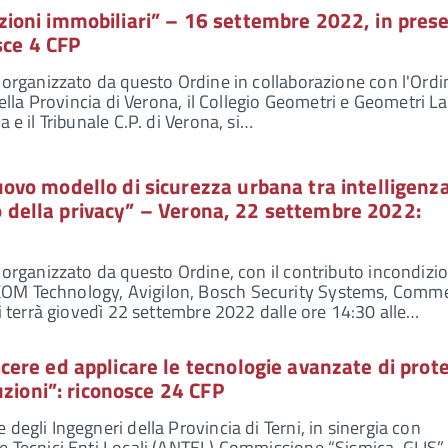
oni immobiliari” – 16 settembre 2022, in pres
sce 4 CFP
, organizzato da questo Ordine in collaborazione con l'Ordi
della Provincia di Verona, il Collegio Geometri e Geometri L
 e il Tribunale C.P. di Verona, si…
vo modello di sicurezza urbana tra intelligenz
tto della privacy” – Verona, 22 settembre 2022:
, organizzato da questo Ordine, con il contributo incondizi
OM Technology, Avigilon, Bosch Security Systems, Comm
si terrà giovedì 22 settembre 2022 dalle ore 14:30 alle…
ere ed applicare le tecnologie avanzate di prot
uzioni”: riconosce 24 CFP
degli Ingegneri della Provincia di Terni, in sinergia con
e Tecnici Enti Locali (ANTEL) Commissione “Sismica-GLIS” 