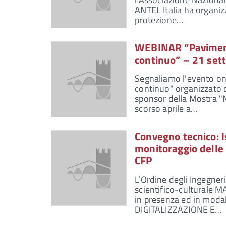
ANTEL Italia ha organiz
protezione…
WEBINAR “Pavimenta
continuo” – 21 set
Segnaliamo l'evento onl
continuo" organizzato d
sponsor della Mostra "Nu
scorso aprile a…
Convegno tecnico: I
monitoraggio delle
CFP
L’Ordine degli Ingegner
scientifico-culturale 
in presenza ed in mod
DIGITALIZZAZIONE E…