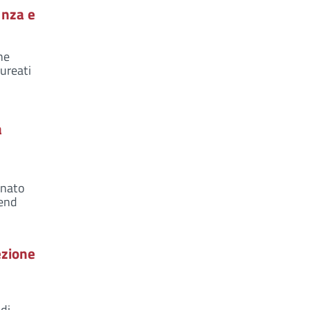
enza e
ne
aureati
a
onato
end
ezione
di