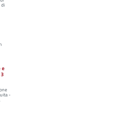
 di
n
o
 e
 3
ione
uita -
,