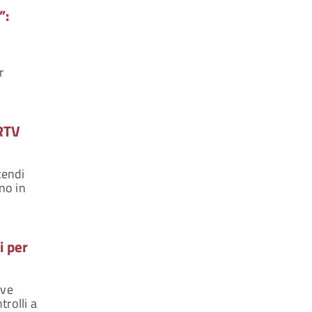
”:
r
 RTV
cendi
nno in
i per
ove
trolli a