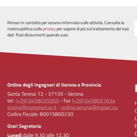
Rimani in contatto per essere informato sulle attività. Consulta la
nostra politica sulla
privacy
per sapere di più sul trattamento dei tuoi
dati. Puoi disiscriverti quando vuoi.
Ordine degli Ingegneri di Verona e Provincia
Santa Teresa 12 - 37135 - Verona
tel.
(+39) 0458035959
- fax
(+39) 0458031634
ordine@ingegneri.vr.it
-
ordine.verona@ingpec.eu
Codice fiscale:
80015800230
Orari Segreteria
dalle 9.30 alle 12.30
Lunedì