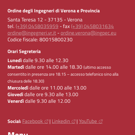
Ordine degli Ingegneri di Verona e Provincia
Santa Teresa 12 - 37135 - Verona
tel.
(+39) 0458035959
- fax
(+39) 0458031634
ordine@ingegneri.vr.it
-
ordine.verona@ingpec.eu
Codice fiscale:
80015800230
Orari Segreteria
dalle 9.30 alle 12.30
Lunedì
dalle ore 14.00 alle 18.30
Martedì
(ultimo accesso
consentito in presenza ore 18.15 – accesso telefonico sino alla
chiusura delle 18.30)
dalle ore 11.00 alle 13.00
Mercoledì
dalle ore 9.30 alle 13.00
Giovedì
dalle 9.30 alle 12.00
Venerdì
Facebook
Linkedin
YouTube
Social:
|
|
Menu