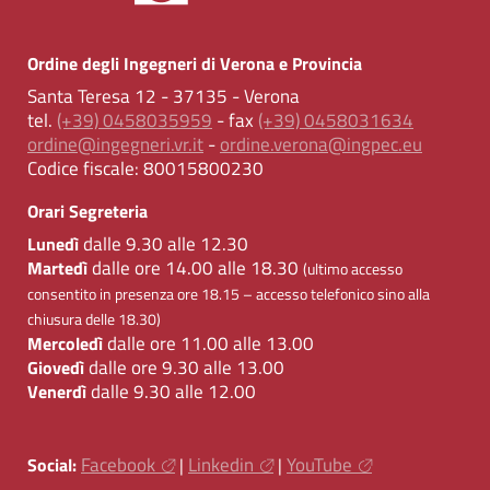
Ordine degli Ingegneri di Verona e Provincia
Santa Teresa 12 - 37135 - Verona
tel.
(+39) 0458035959
- fax
(+39) 0458031634
ordine@ingegneri.vr.it
-
ordine.verona@ingpec.eu
Codice fiscale:
80015800230
Orari Segreteria
dalle 9.30 alle 12.30
Lunedì
dalle ore 14.00 alle 18.30
Martedì
(ultimo accesso
consentito in presenza ore 18.15 – accesso telefonico sino alla
chiusura delle 18.30)
dalle ore 11.00 alle 13.00
Mercoledì
dalle ore 9.30 alle 13.00
Giovedì
dalle 9.30 alle 12.00
Venerdì
Facebook
Linkedin
YouTube
Social:
|
|