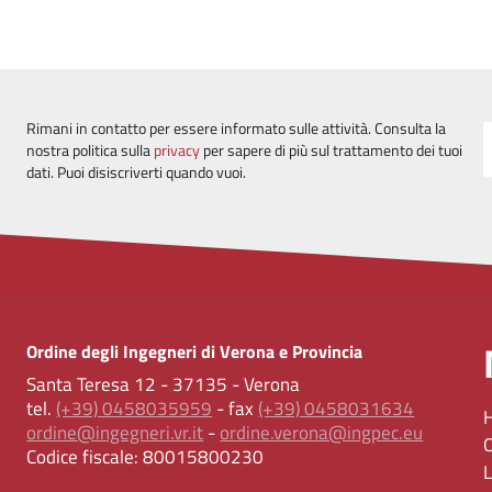
Rimani in contatto per essere informato sulle attività. Consulta la
nostra politica sulla
privacy
per sapere di più sul trattamento dei tuoi
dati. Puoi disiscriverti quando vuoi.
Ordine degli Ingegneri di Verona e Provincia
Santa Teresa 12 - 37135 - Verona
tel.
(+39) 0458035959
- fax
(+39) 0458031634
ordine@ingegneri.vr.it
-
ordine.verona@ingpec.eu
Codice fiscale:
80015800230