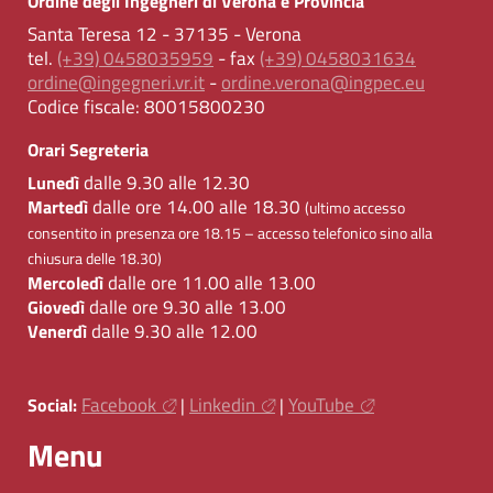
Ordine degli Ingegneri di Verona e Provincia
Santa Teresa 12 - 37135 - Verona
tel.
(+39) 0458035959
- fax
(+39) 0458031634
ordine@ingegneri.vr.it
-
ordine.verona@ingpec.eu
Codice fiscale:
80015800230
Orari Segreteria
dalle 9.30 alle 12.30
Lunedì
dalle ore 14.00 alle 18.30
Martedì
(ultimo accesso
consentito in presenza ore 18.15 – accesso telefonico sino alla
chiusura delle 18.30)
dalle ore 11.00 alle 13.00
Mercoledì
dalle ore 9.30 alle 13.00
Giovedì
dalle 9.30 alle 12.00
Venerdì
Facebook
Linkedin
YouTube
Social:
|
|
Menu