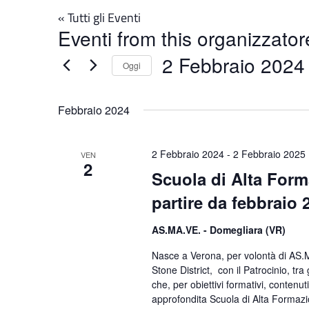
« Tutti gli Eventi
Eventi from this organizzator
2 Febbraio 2024
Oggi
Seleziona
la
Febbraio 2024
data.
2 Febbraio 2024
-
2 Febbraio 2025
VEN
2
Scuola di Alta Form
partire da febbraio
AS.MA.VE. - Domegliara (VR)
Nasce a Verona, per volontà di AS.
Stone District, con il Patrocinio, tra 
che, per obiettivi formativi, contenut
approfondita Scuola di Alta Formazio