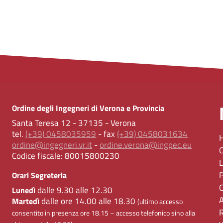
Ordine degli Ingegneri di Verona e Provincia
Santa Teresa 12 - 37135 - Verona
tel.
(+39) 0458035959
- fax
(+39) 0458031634
ordine@ingegneri.vr.it
-
ordine.verona@ingpec.eu
Codice fiscale:
80015800230
Orari Segreteria
dalle 9.30 alle 12.30
Lunedì
dalle ore 14.00 alle 18.30
Martedì
(ultimo accesso
consentito in presenza ore 18.15 – accesso telefonico sino alla