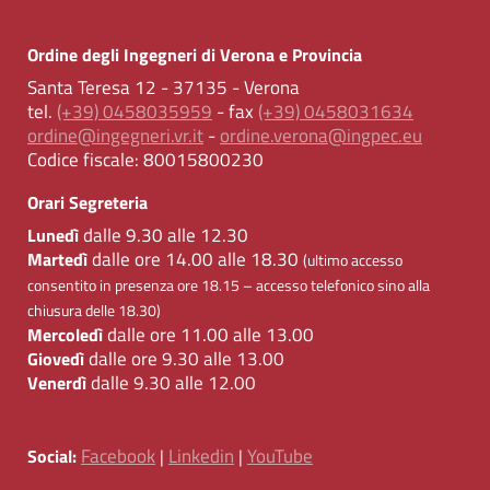
Ordine degli Ingegneri di Verona e Provincia
Santa Teresa 12 - 37135 - Verona
tel.
(+39) 0458035959
- fax
(+39) 0458031634
ordine@ingegneri.vr.it
-
ordine.verona@ingpec.eu
Codice fiscale:
80015800230
Orari Segreteria
dalle 9.30 alle 12.30
Lunedì
dalle ore 14.00 alle 18.30
Martedì
(ultimo accesso
consentito in presenza ore 18.15 – accesso telefonico sino alla
chiusura delle 18.30)
dalle ore 11.00 alle 13.00
Mercoledì
dalle ore 9.30 alle 13.00
Giovedì
dalle 9.30 alle 12.00
Venerdì
Facebook
Linkedin
YouTube
Social:
|
|