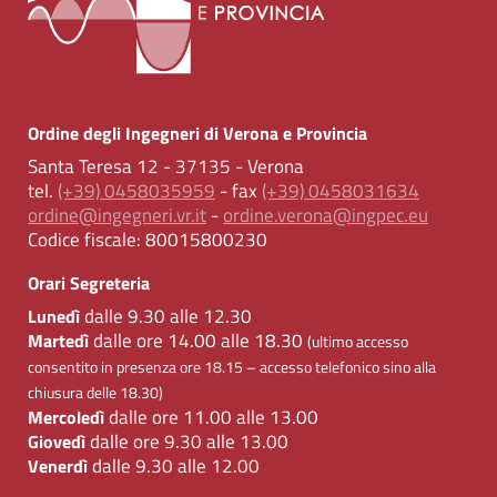
Ordine degli Ingegneri di Verona e Provincia
Santa Teresa 12 - 37135 - Verona
tel.
(+39) 0458035959
- fax
(+39) 0458031634
ordine@ingegneri.vr.it
-
ordine.verona@ingpec.eu
Codice fiscale:
80015800230
Orari Segreteria
dalle 9.30 alle 12.30
Lunedì
dalle ore 14.00 alle 18.30
Martedì
(ultimo accesso
consentito in presenza ore 18.15 – accesso telefonico sino alla
chiusura delle 18.30)
dalle ore 11.00 alle 13.00
Mercoledì
dalle ore 9.30 alle 13.00
Giovedì
dalle 9.30 alle 12.00
Venerdì