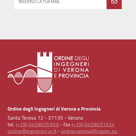
INSERISCI LA TUA MAIL
Ordine degli Ingegneri di Verona e Provincia
Santa Teresa 12 - 37135 - Verona
tel.
(+39) 0458035959
- fax
(+39) 0458031634
ordine@ingegneri.vr.it
-
ordine.verona@ingpec.eu