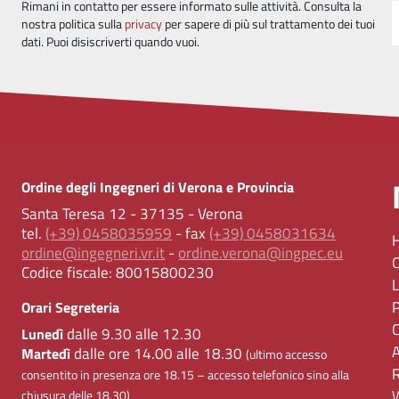
Rimani in contatto per essere informato sulle attività. Consulta la
nostra politica sulla
privacy
per sapere di più sul trattamento dei tuoi
dati. Puoi disiscriverti quando vuoi.
Ordine degli Ingegneri di Verona e Provincia
Santa Teresa 12 - 37135 - Verona
tel.
(+39) 0458035959
- fax
(+39) 0458031634
ordine@ingegneri.vr.it
-
ordine.verona@ingpec.eu
Codice fiscale:
80015800230
Orari Segreteria
dalle 9.30 alle 12.30
Lunedì
dalle ore 14.00 alle 18.30
Martedì
(ultimo accesso
consentito in presenza ore 18.15 – accesso telefonico sino alla
chiusura delle 18.30)