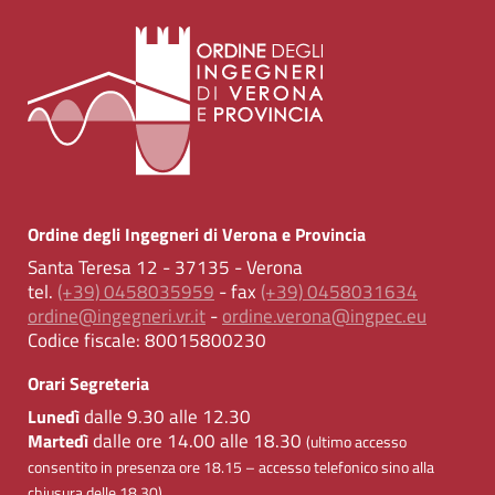
Ordine degli Ingegneri di Verona e Provincia
Santa Teresa 12 - 37135 - Verona
tel.
(+39) 0458035959
- fax
(+39) 0458031634
ordine@ingegneri.vr.it
-
ordine.verona@ingpec.eu
Codice fiscale:
80015800230
Orari Segreteria
dalle 9.30 alle 12.30
Lunedì
dalle ore 14.00 alle 18.30
Martedì
(ultimo accesso
consentito in presenza ore 18.15 – accesso telefonico sino alla
chiusura delle 18.30)