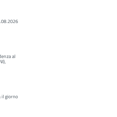
04.08.2026
denza al
NI),
 il giorno