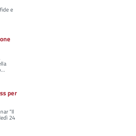
fide e
ione
a
lla
io…
iss per
nar “Il
ledì 24