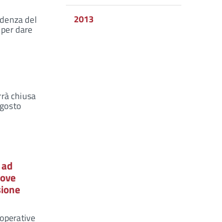
2013
idenza del
 per dare
rrà chiusa
agosto
 ad
uove
sione
 operative