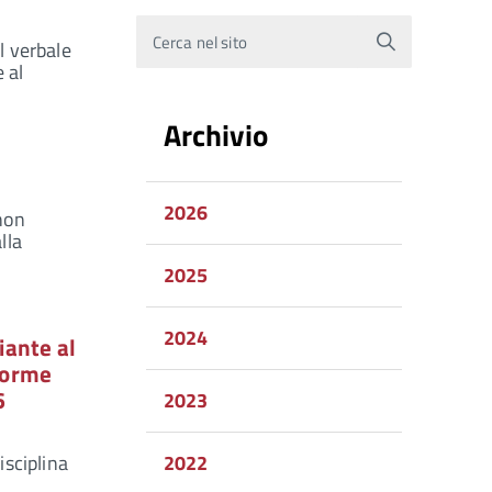
Cerca nel sito
l verbale
 al
Archivio
2026
 non
lla
2025
2024
iante al
 norme
6
2023
isciplina
2022