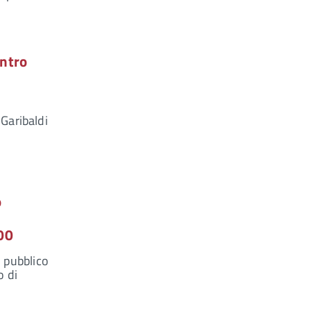
entro
 Garibaldi
o
00
 pubblico
o di