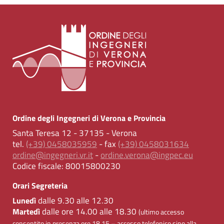
Ordine degli Ingegneri di Verona e Provincia
Santa Teresa 12 - 37135 - Verona
tel.
(+39) 0458035959
- fax
(+39) 0458031634
ordine@ingegneri.vr.it
-
ordine.verona@ingpec.eu
Codice fiscale:
80015800230
Orari Segreteria
dalle 9.30 alle 12.30
Lunedì
dalle ore 14.00 alle 18.30
Martedì
(ultimo accesso
consentito in presenza ore 18.15 – accesso telefonico sino alla