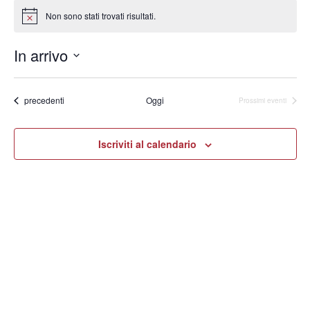
Non sono stati trovati risultati.
Notice
In arrivo
Seleziona
la
data.
Eventi
precedenti
Oggi
Prossimi eventi
Iscriviti al calendario