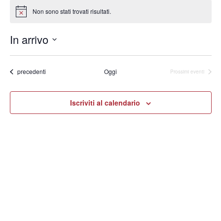
Non sono stati trovati risultati.
Notice
In arrivo
Seleziona
la
data.
Eventi
precedenti
Oggi
Prossimi eventi
Iscriviti al calendario