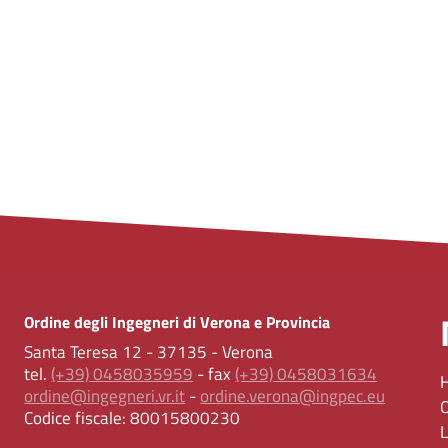
Ordine degli Ingegneri di Verona e Provincia
Santa Teresa 12 - 37135 - Verona
tel.
(+39) 0458035959
- fax
(+39) 0458031634
ordine@ingegneri.vr.it
-
ordine.verona@ingpec.eu
Codice fiscale:
80015800230