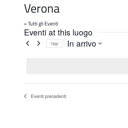
Verona
« Tutti gli Eventi
Eventi at this luogo
In arrivo
Oggi
Seleziona
la
data.
Eventi
precedenti