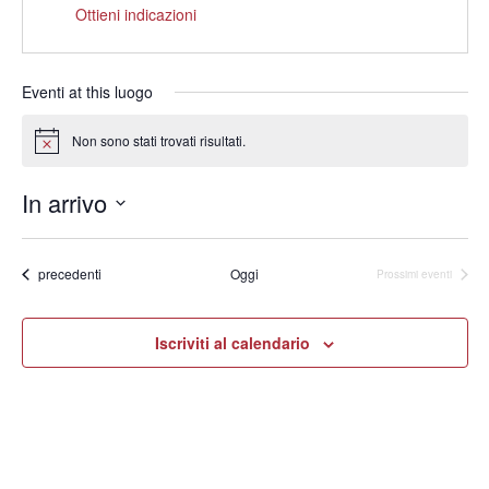
Ottieni indicazioni
Eventi at this luogo
Non sono stati trovati risultati.
Notice
In arrivo
Seleziona
la
data.
Eventi
precedenti
Oggi
Prossimi eventi
Iscriviti al calendario