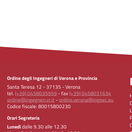
Ordine degli Ingegneri di Verona e Provincia
Santa Teresa 12 - 37135 - Verona
tel.
(+39) 0458035959
- fax
(+39) 0458031634
ordine@ingegneri.vr.it
-
ordine.verona@ingpec.eu
Codice fiscale:
80015800230
Orari Segreteria
dalle 9.30 alle 12.30
Lunedì