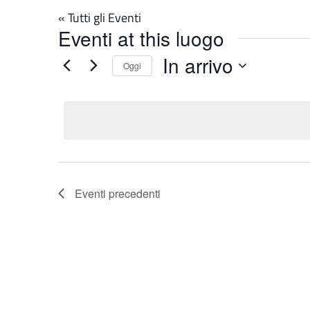
« Tutti gli Eventi
Eventi at this luogo
In arrivo
Oggi
Seleziona
la
data.
Eventi
precedenti