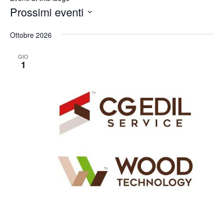
Prossimi eventi
Seleziona
la
Ottobre 2026
data.
GIO
1