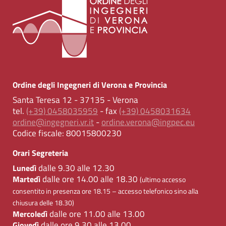
Ordine degli Ingegneri di Verona e Provincia
Santa Teresa 12 - 37135 - Verona
tel.
(+39) 0458035959
- fax
(+39) 0458031634
ordine@ingegneri.vr.it
-
ordine.verona@ingpec.eu
Codice fiscale:
80015800230
Orari Segreteria
dalle 9.30 alle 12.30
Lunedì
dalle ore 14.00 alle 18.30
Martedì
(ultimo accesso
consentito in presenza ore 18.15 – accesso telefonico sino alla
chiusura delle 18.30)
dalle ore 11.00 alle 13.00
Mercoledì
dalle ore 9.30 alle 13.00
Giovedì