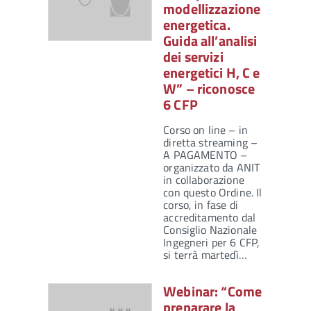
modellizzazione
energetica.
Guida all’analisi
dei servizi
energetici H, C e
W” – riconosce
6 CFP
Corso on line – in
diretta streaming –
A PAGAMENTO –
organizzato da ANIT
in collaborazione
con questo Ordine. Il
corso, in fase di
accreditamento dal
Consiglio Nazionale
Ingegneri per 6 CFP,
si terrà martedì…
Webinar: “Come
preparare la