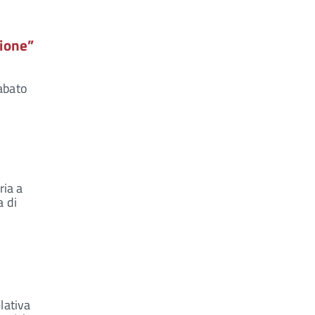
ione”
sabato
ria a
a di
lativa