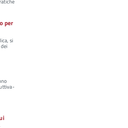
ratiche
po per
ica, si
 dei
anno
uttiva-
ui
2