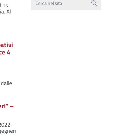
Cerca nel sito
l ns.
ia. Al
ativi
ce 4
 dalle
ri” –
 2022
ngegneri