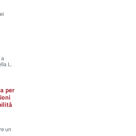
ei
 a
lla L.
ca per
ioni
ilità
re un