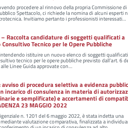
dovendo procedere al rinnovo della propria Commissione di
Pubblico Spettacolo, ci richiede la nomina di alcuni esperti n
trotecnica. Invitiamo pertanto i professionisti interessati…
 – Raccolta candidature di soggetti qualificati a
io Consultivo Tecnico per le Opere Pubbliche
intendendo istituire un nuovo elenco di soggetti qualificati
nsultivo tecnico per le opere pubbliche previsto dall’art. 6 de
alle Linee Guida approvate con…
: avviso di procedura selettiva a evidenza pubbli
un incarico di consulenza in materia di autorizzaz
inarie e semplificate) e accertamenti di compatib
SCADENZA 23 MAGGIO 2022
igenziale n. 1201 del 6 maggio 2022, è stata indetta una
 mediante valutazione comparativa, finalizzata a individua
 conferimento di un incarico di consulenza ad alto…