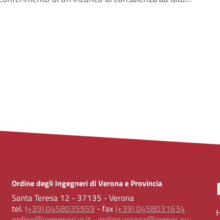
Ordine degli Ingegneri di Verona e Provincia
Santa Teresa 12 - 37135 - Verona
tel.
(+39) 0458035959
- fax
(+39) 0458031634
ordine@ingegneri.vr.it
-
ordine.verona@ingpec.eu