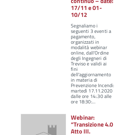
continuo – date:
17/11 e 01-
10/12
Segnaliamo i
seguenti 3 eventi a
pagamento,
organizzati in
modalità webinar
online, dall'Ordine
degli Ingegneri di
Treviso e validi ai
fini
dell'aggiornamento
in materia di
Prevenzione Incendi:
martedì 17.11.2020
dalle ore 14:.30 alle
ore 18:30:…
Webinar:
“Transizione 4.0
Atto III.