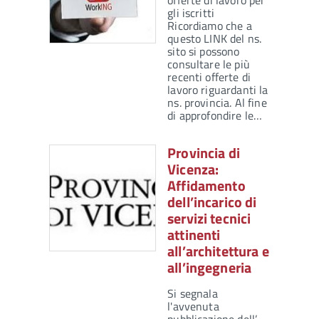
offerte di lavoro per
gli iscritti
Ricordiamo che a
questo LINK del ns.
sito si possono
consultare le più
recenti offerte di
lavoro riguardanti la
ns. provincia. Al fine
di approfondire le…
Provincia di
Vicenza:
Affidamento
dell’incarico di
servizi tecnici
attinenti
all’architettura e
all’ingegneria
Si segnala
l'avvenuta