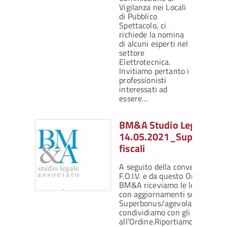
Vigilanza nei Locali
di Pubblico
Spettacolo, ci
richiede la nomina
di alcuni esperti nel
settore
Elettrotecnica.
Invitiamo pertanto i
professionisti
interessati ad
essere…
BM&A Studio Legale – Ne
14.05.2021_Superbonus
fiscali
A seguito della convenzione st
F.O.I.V. e da questo Ordine con
BM&A riceviamo le loro period
con aggiornamenti sul tema
Superbonus/agevolazioni fisca
condividiamo con gli iscritti
all'Ordine.Riportiamo qui di…