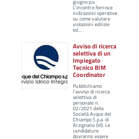
giugno p.v.
L’incontro fornisce
indicazioni operative
su come valutare
violazioni edilizie
ed…
Avviso di ricerca
selettiva di un
Impiegato
Tecnico BIM
Coordinator
Pubblichiamo
l’avviso di ricerca
selettiva di
personale n.
02/2021 della
Società Acque del
Chiampo S.p.a. di
Arzignano (VI). Le
candidature
dovranno essere