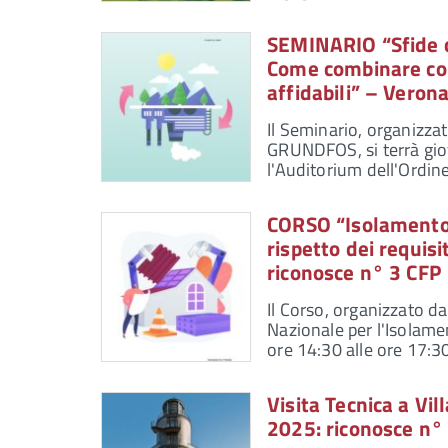
SEMINARIO “Sfide c
Come combinare comf
affidabili” – Veron
Il Seminario, organizza
GRUNDFOS, si terrà gio
l'Auditorium dell'Ordin
CORSO “Isolamento d
rispetto dei requis
riconosce n° 3 CFP
Il Corso, organizzato d
Nazionale per l'Isolame
ore 14:30 alle ore 17:3
Visita Tecnica a Vil
2025: riconosce n°