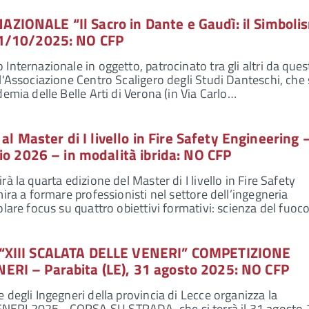
IONALE “Il Sacro in Dante e Gaudì: il Simboli
1/10/2025: NO CFP
Internazionale in oggetto, patrocinato tra gli altri da ques
l'Associazione Centro Scaligero degli Studi Danteschi, che s
emia delle Belle Arti di Verona (in Via Carlo…
 al Master di I livello in Fire Safety Engineering 
io 2026 – in modalità ibrida: NO CFP
à la quarta edizione del Master di I livello in Fire Safety
ira a formare professionisti nel settore dell’ingegneria
lare focus su quattro obiettivi formativi: scienza del fuoc
“XIII SCALATA DELLE VENERI” COMPETIZIONE
RI – Parabita (LE), 31 agosto 2025: NO CFP
 degli Ingegneri della provincia di Lecce organizza la
ERI 2025– CORSA SU STRADA, che si terrà il 31 agosto