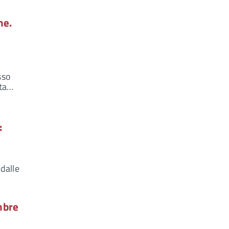
ne.
P
sso
nta…
:
dalle
embre