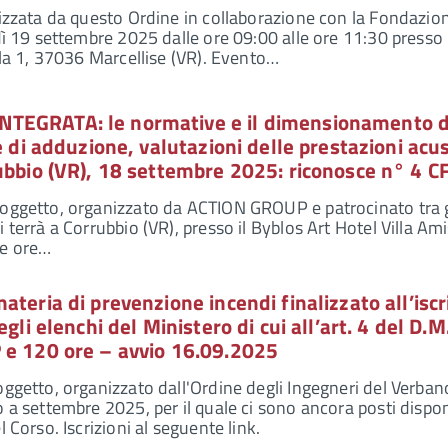
nizzata da questo Ordine in collaborazione con la Fondazion
dì 19 settembre 2025 dalle ore 09:00 alle ore 11:30 presso l
illa 1, 37036 Marcellise (VR). Evento…
TEGRATA: le normative e il dimensionamento d
e di adduzione, valutazioni delle prestazioni acu
ubbio (VR), 18 settembre 2025: riconosce n° 4 C
oggetto, organizzato da ACTION GROUP e patrocinato tra gl
 terrà a Corrubbio (VR), presso il Byblos Art Hotel Villa Amis
le ore…
ateria di prevenzione incendi finalizzato all’iscr
egli elenchi del Ministero di cui all’art. 4 del D.M
 e 120 ore – avvio 16.09.2025
oggetto, organizzato dall'Ordine degli Ingegneri del Verban
 a settembre 2025, per il quale ci sono ancora posti disponi
l Corso. Iscrizioni al seguente link.