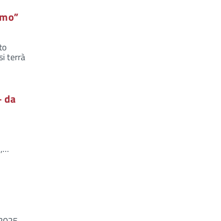
smo”
to
i terrà
– da
o,…
 2025