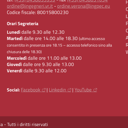
ordine@ingegneri.vr.it
-
ordine.verona@ingpec.eu
Codice fiscale:
80015800230
Orari Segreteria
dalle 9.30 alle 12.30
Lunedì
dalle ore 14.00 alle 18.30
Martedì
(ultimo accesso
consentito in presenza ore 18.15 – accesso telefonico sino alla
chiusura delle 18.30)
dalle ore 11.00 alle 13.00
Mercoledì
dalle ore 9.30 alle 13.00
Giovedì
dalle 9.30 alle 12.00
Venerdì
Facebook
Linkedin
YouTube
Social:
|
|
 Tutti i diritti riservati