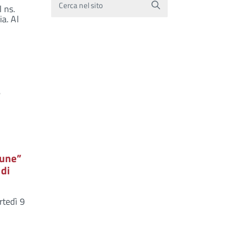
Cerca nel sito
l ns.
ia. Al
e
fune”
 di
rtedì 9