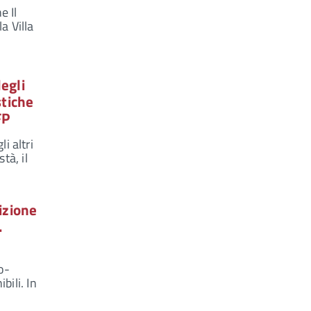
e Il
a Villa
egli
stiche
FP
i altri
tà, il
izione
.
o-
bili. In