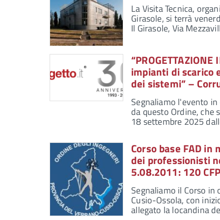
La Visita Tecnica, orga
Girasole, si terrà vener
Il Girasole, Via Mezzav
“PROGETTAZIONE IN
impianti di scarico 
dei sistemi” – Corr
Segnaliamo l'evento in 
da questo Ordine, che si
18 settembre 2025 dal
Corso base FAD in m
dei professionisti n
5.08.2011: 120 CFP
Segnaliamo il Corso in 
Cusio-Ossola, con inizio
allegato la locandina de