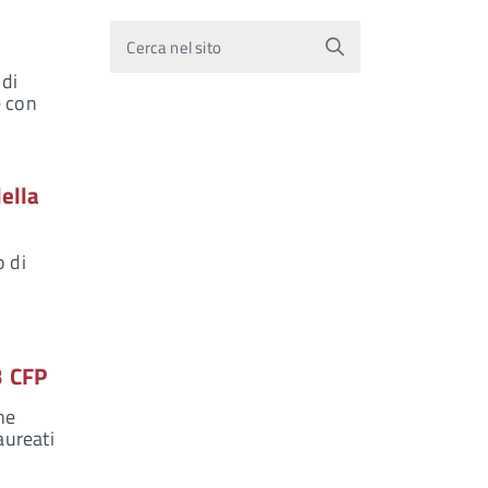
Cerca nel sito
 di
e con
ella
o di
3 CFP
ne
aureati