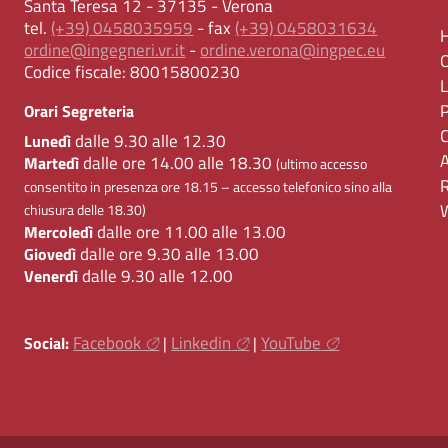
Santa Teresa 12 - 37135 - Verona
tel.
(+39) 0458035959
- fax
(+39) 0458031634
ordine@ingegneri.vr.it
-
ordine.verona@ingpec.eu
Codice fiscale:
80015800230
Orari Segreteria
dalle 9.30 alle 12.30
Lunedì
dalle ore 14.00 alle 18.30
Martedì
(ultimo accesso
consentito in presenza ore 18.15 – accesso telefonico sino alla
chiusura delle 18.30)
dalle ore 11.00 alle 13.00
Mercoledì
dalle ore 9.30 alle 13.00
Giovedì
dalle 9.30 alle 12.00
Venerdì
Facebook
Linkedin
YouTube
Social:
|
|