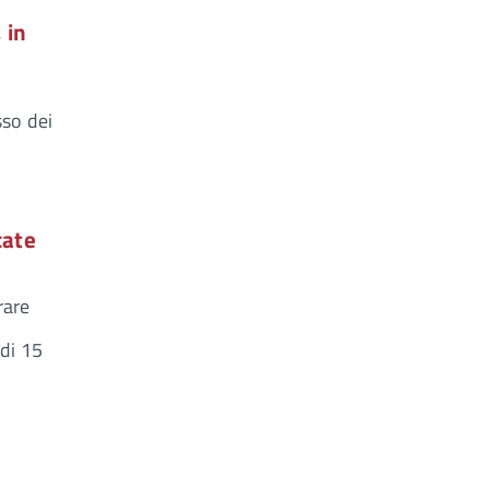
 in
sso dei
cate
rare
 di 15