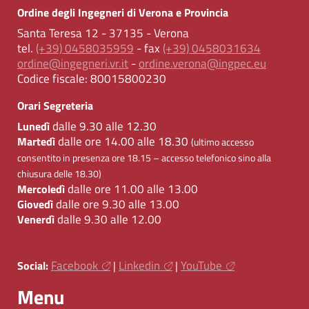
Ordine degli Ingegneri di Verona e Provincia
Santa Teresa 12 - 37135 - Verona
tel.
(+39) 0458035959
- fax
(+39) 0458031634
ordine@ingegneri.vr.it
-
ordine.verona@ingpec.eu
Codice fiscale:
80015800230
Orari Segreteria
dalle 9.30 alle 12.30
Lunedì
dalle ore 14.00 alle 18.30
Martedì
(ultimo accesso
consentito in presenza ore 18.15 – accesso telefonico sino alla
chiusura delle 18.30)
dalle ore 11.00 alle 13.00
Mercoledì
dalle ore 9.30 alle 13.00
Giovedì
dalle 9.30 alle 12.00
Venerdì
Facebook
Linkedin
YouTube
Social:
|
|
Menu