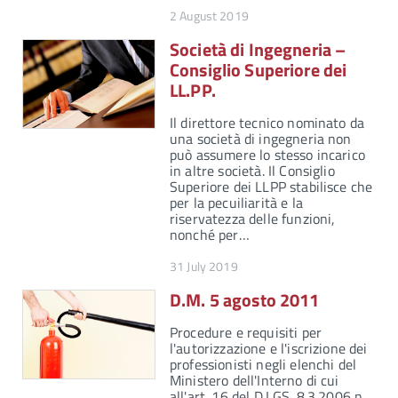
2 August 2019
Società di Ingegneria –
Consiglio Superiore dei
LL.PP.
Il direttore tecnico nominato da
una società di ingegneria non
può assumere lo stesso incarico
in altre società. Il Consiglio
Superiore dei LLPP stabilisce che
per la pecuiliarità e la
riservatezza delle funzioni,
nonché per…
31 July 2019
D.M. 5 agosto 2011
Procedure e requisiti per
l'autorizzazione e l'iscrizione dei
professionisti negli elenchi del
Ministero dell'Interno di cui
all'art. 16 del D.LGS. 8.3.2006 n.