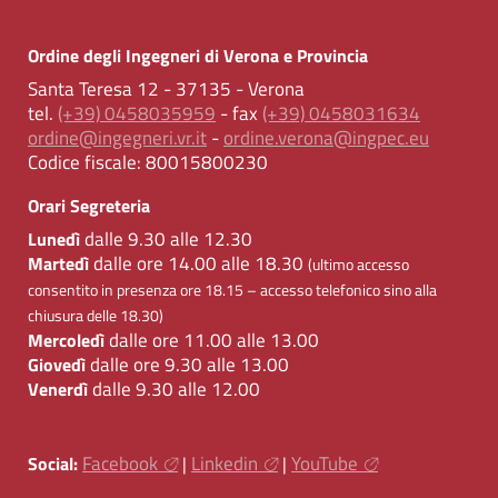
Ordine degli Ingegneri di Verona e Provincia
Santa Teresa 12 - 37135 - Verona
tel.
(+39) 0458035959
- fax
(+39) 0458031634
ordine@ingegneri.vr.it
-
ordine.verona@ingpec.eu
Codice fiscale:
80015800230
Orari Segreteria
dalle 9.30 alle 12.30
Lunedì
dalle ore 14.00 alle 18.30
Martedì
(ultimo accesso
consentito in presenza ore 18.15 – accesso telefonico sino alla
chiusura delle 18.30)
dalle ore 11.00 alle 13.00
Mercoledì
dalle ore 9.30 alle 13.00
Giovedì
dalle 9.30 alle 12.00
Venerdì
Facebook
Linkedin
YouTube
Social:
|
|