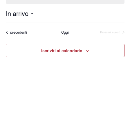
In arrivo
Seleziona
la
data.
Eventi
precedenti
Oggi
Prossimi eventi
Iscriviti al calendario