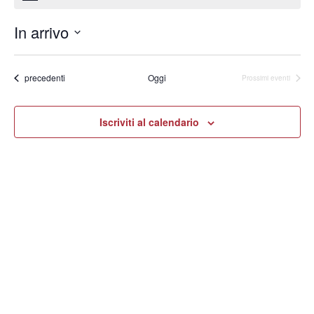
In arrivo
Seleziona
la
data.
Eventi
precedenti
Oggi
Prossimi eventi
Iscriviti al calendario